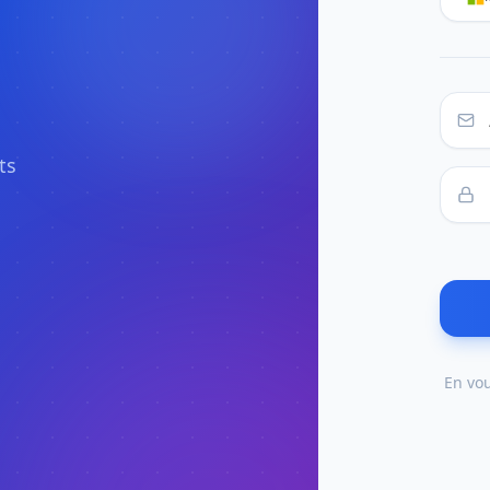
ts
En vo